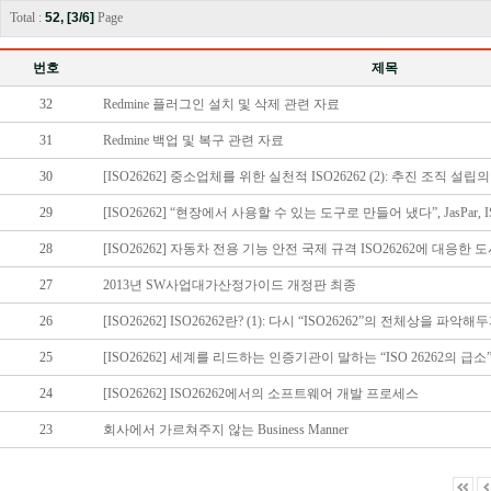
Total :
52, [3/6]
Page
번호
제목
32
Redmine 플러그인 설치 및 삭제 관련 자료
31
Redmine 백업 및 복구 관련 자료
30
[ISO26262] 중소업체를 위한 실천적 ISO26262 (2): 추진 조직 설립의
29
[ISO26262] “현장에서 사용할 수 있는 도구로 만들어 냈다”, JasPar, ISO
28
[ISO26262] 자동차 전용 기능 안전 국제 규격 ISO26262에 대응한
27
2013년 SW사업대가산정가이드 개정판 최종
26
[ISO26262] ISO26262란? (1): 다시 “ISO26262”의 전체상을 파악해
25
[ISO26262] 세계를 리드하는 인증기관이 말하는 “ISO 26262의 급소
24
[ISO26262] ISO26262에서의 소프트웨어 개발 프로세스
23
회사에서 가르쳐주지 않는 Business Manner