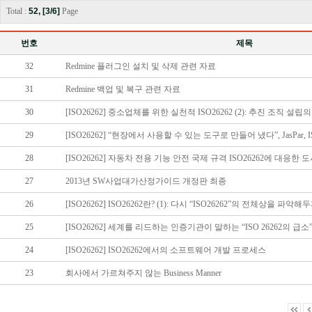
Total :
52, [3/6]
Page
번호
제목
32
Redmine 플러그인 설치 및 삭제 관련 자료
31
Redmine 백업 및 복구 관련 자료
30
[ISO26262] 중소업체를 위한 실천적 ISO26262 (2): 추진 조직 설립의
29
[ISO26262] “현장에서 사용할 수 있는 도구로 만들어 냈다”, JasPar, ISO
28
[ISO26262] 자동차 전용 기능 안전 국제 규격 ISO26262에 대응한
27
2013년 SW사업대가산정가이드 개정판 최종
26
[ISO26262] ISO26262란? (1): 다시 “ISO26262”의 전체상을 파악해
25
[ISO26262] 세계를 리드하는 인증기관이 말하는 “ISO 26262의 급소
24
[ISO26262] ISO26262에서의 소프트웨어 개발 프로세스
23
회사에서 가르쳐주지 않는 Business Manner