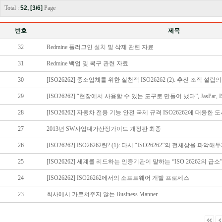
Total :
52, [3/6]
Page
번호
제목
32
Redmine 플러그인 설치 및 삭제 관련 자료
31
Redmine 백업 및 복구 관련 자료
30
[ISO26262] 중소업체를 위한 실천적 ISO26262 (2): 추진 조직 설립의
29
[ISO26262] “현장에서 사용할 수 있는 도구로 만들어 냈다”, JasPar, ISO
28
[ISO26262] 자동차 전용 기능 안전 국제 규격 ISO26262에 대응한
27
2013년 SW사업대가산정가이드 개정판 최종
26
[ISO26262] ISO26262란? (1): 다시 “ISO26262”의 전체상을 파악해
25
[ISO26262] 세계를 리드하는 인증기관이 말하는 “ISO 26262의 급소
24
[ISO26262] ISO26262에서의 소프트웨어 개발 프로세스
23
회사에서 가르쳐주지 않는 Business Manner