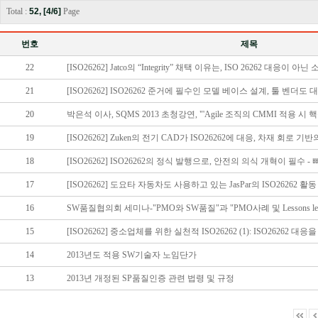
Total :
52, [4/6]
Page
번호
제목
22
[ISO26262] Jatco의 “Integrity” 채택 이유는, ISO 26262 대응이 
21
[ISO26262] ISO26262 준거에 필수인 모델 베이스 설계, 툴 벤더도
20
박은석 이사, SQMS 2013 초청강연, "'Agile 조직의 CMMI 적용 시 
19
[ISO26262] Zuken의 전기 CAD가 ISO26262에 대응, 차재 회로 기반
18
[ISO26262] ISO26262의 정식 발행으로, 안전의 의식 개혁이 필수 
17
[ISO26262] 도요타 자동차도 사용하고 있는 JasPar의 ISO26262 활
16
SW품질협의회 세미나-"PMO와 SW품질"과 "PMO사례 및 Lessons lea
15
[ISO26262] 중소업체를 위한 실천적 ISO26262 (1): ISO26262 대
14
2013년도 적용 SW기술자 노임단가
13
2013년 개정된 SP품질인증 관련 법령 및 규정